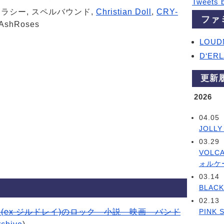
Tweets 
ェラシー, スペルバウンド,
Christian Doll
,
CRY-
ファ
 AshRoses
LOUD
D‘ER
更新
2026
04.05
JOLLY
03.29
VOLC
ォルケ
03.14
BLACK
02.13
PINK 
ジャック(ex ジルドレイ)のロック 小説 映画 バンド