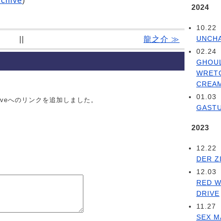
rchive
)
2024
10.22
UNCH
||
龍之介 ≫
02.24
GHOU
WRET
CREA
01.03
Archiveへのリンクを追加しました。
GAST
2023
12.22
DER Z
12.03
RED W
DRIVE
11.27
SEX M